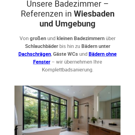
Unsere Badezimmer –
Referenzen in
Wiesbaden
und Umgebung
Von
großen
und
kleinen Badezimmern
über
Schlauchbäder
bis hin zu
Bädern unter
Dachschrägen
,
Gäste WCs
und
Bädern ohne
Fenster
– wir übernehmen Ihre
Komplettbadsanierung.