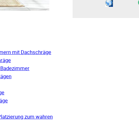
mmern mit Dachschräge
hräge
m Badezimmer
rägen
ge
räge
Platzierung zum wahren