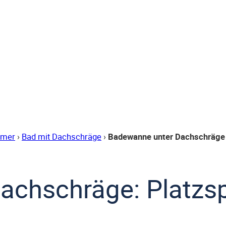
mmer
›
Bad mit Dachschräge
›
Badewanne unter Dachschräge
achschräge: Platzs