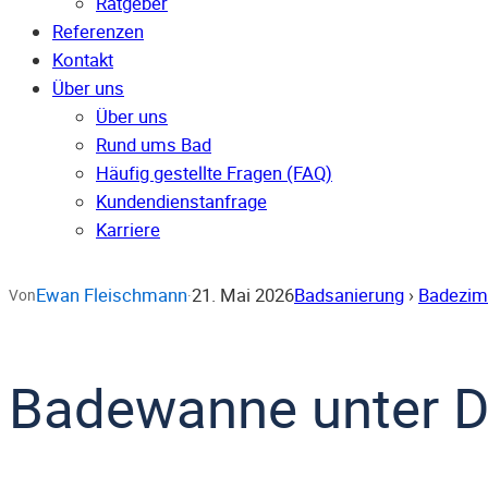
Ratgeber
Referenzen
Kontakt
Über uns
Über uns
Rund ums Bad
Häufig gestellte Fragen (FAQ)
Kunden­dienst­anfrage
Karriere
Ewan Fleischmann
21. Mai 2026
Badsanierung
›
Badezi
Von
·
Badewanne unter D