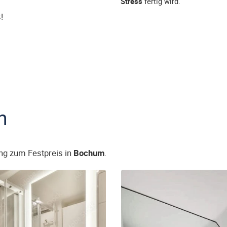
Stress
fertig wird.
!
n
ng zum Festpreis in
Bochum
.