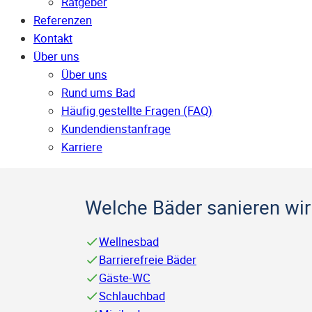
Ratgeber
Referenzen
Kontakt
Über uns
Über uns
Rund ums Bad
Häufig gestellte Fragen (FAQ)
Kunden­dienst­anfrage
Karriere
Welche Bäder sanieren wir 
Wellnesbad
Barrierefreie Bäder
Gäste-WC
Schlauchbad