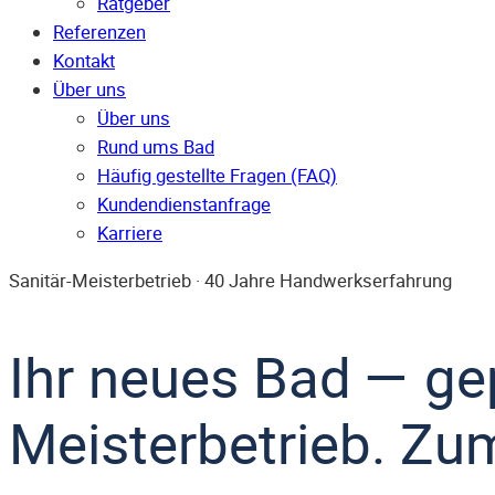
Ratgeber
Referenzen
Kontakt
Über uns
Über uns
Rund ums Bad
Häufig gestellte Fragen (FAQ)
Kunden­dienst­anfrage
Karriere
Sanitär-Meisterbetrieb · 40 Jahre Handwerkserfahrung
Ihr neues Bad — ge
Meisterbetrieb. Zum