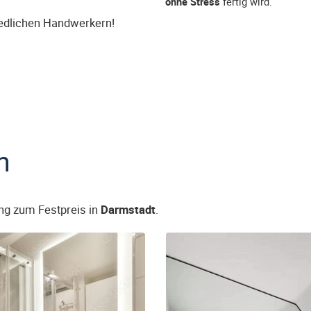
ohne Stress
fertig wird.
iedlichen Handwerkern!
n
ng zum Festpreis in
Darmstadt
.