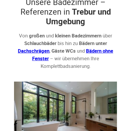
Unsere Badezimmer –
Referenzen in
Trebur und
Umgebung
Von
großen
und
kleinen Badezimmern
über
Schlauchbäder
bis hin zu
Bädern unter
Dachschrägen
,
Gäste WCs
und
Bädern ohne
Fenster
– wir übernehmen Ihre
Komplettbadsanierung.