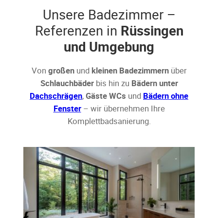
Unsere Badezimmer –
Referenzen in
Rüssingen
und Umgebung
Von
großen
und
kleinen Badezimmern
über
Schlauchbäder
bis hin zu
Bädern unter
Dachschrägen
,
Gäste WCs
und
Bädern ohne
Fenster
– wir übernehmen Ihre
Komplettbadsanierung.