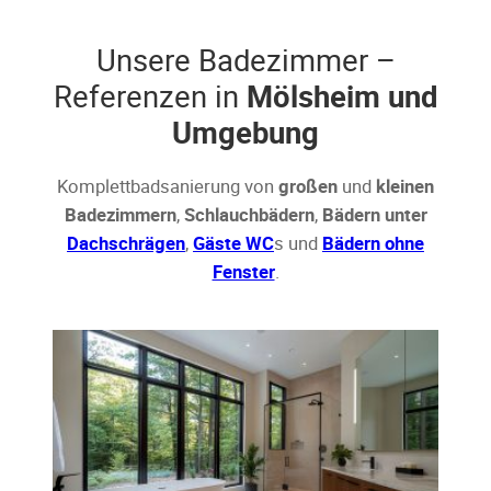
Unsere Badezimmer –
Referenzen in
Mölsheim und
Umgebung
Komplettbadsanierung von
großen
und
kleinen
Badezimmern
,
Schlauchbädern
,
Bädern unter
Dachschrägen
,
Gäste WC
s und
Bädern ohne
Fenster
.