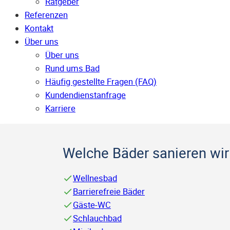
Ratgeber
Referenzen
Kontakt
Über uns
Über uns
Rund ums Bad
Häufig gestellte Fragen (FAQ)
Kunden­dienst­anfrage
Karriere
Welche Bäder sanieren wir 
Wellnesbad
Barrierefreie Bäder
Gäste-WC
Schlauchbad