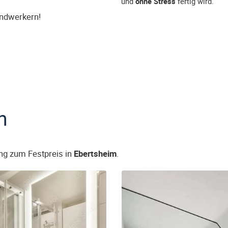
und
ohne Stress
fertig wird.
andwerkern!
n
ng zum Festpreis in
Ebertsheim
.