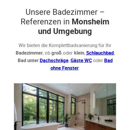
Unsere Badezimmer –
Referenzen in
Monsheim
und Umgebung
Wir bieten die Komplettbadsanierung für Ihr
Badezimmer
, ob
groß
oder
klein
,
Schlauchbad
,
Bad unter
Dachschräge
,
Gäste WC
oder
Bad
ohne Fenster
.