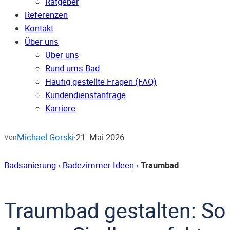
Ratgeber
Referenzen
Kontakt
Über uns
Über uns
Rund ums Bad
Häufig gestellte Fragen (FAQ)
Kunden­dienst­anfrage
Karriere
Michael Gorski
21. Mai 2026
Von
·
Badsanierung
›
Badezimmer Ideen
›
Traumbad
Traumbad gestalten: So