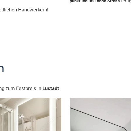
pünktlich
und
ohne Stress
fertig
iedlichen Handwerkern!
n
ng zum Festpreis in
Lustadt
.