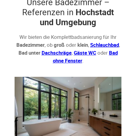
Unsere Badezimmer –
Referenzen in
Hochstadt
und Umgebung
Wir bieten die Komplettbadsanierung für Ihr
Badezimmer
, ob
groß
oder
klein
,
Schlauchbad
,
Bad unter
Dachschräge
,
Gäste WC
oder
Bad
ohne Fenster
.