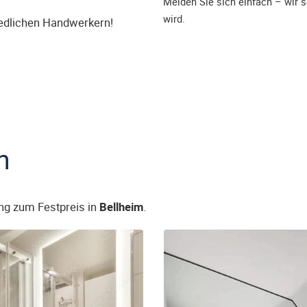
Melden Sie sich einfach – wir s
wird.
iedlichen Handwerkern!
n
ng zum Festpreis in
Bellheim
.