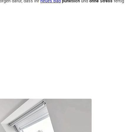
orgen dafür, dass Ihr
neues Bad
pünktlich
und
ohne Stress
fertig