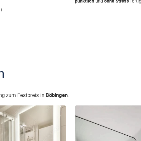
pünktlich
und
ohne Stress
fertig
!
n
ng zum Festpreis in
Böbingen
.