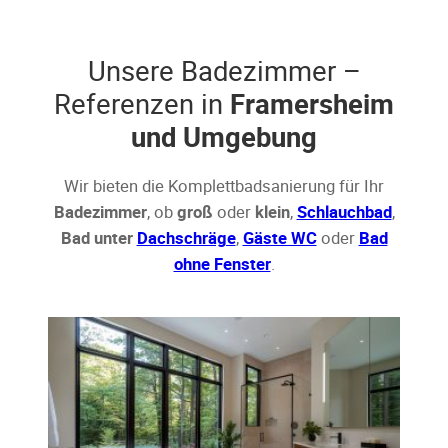
Unsere Badezimmer –
Referenzen in
Framersheim
und Umgebung
Wir bieten die Komplettbadsanierung für Ihr
Badezimmer
, ob
groß
oder
klein
,
Schlauchbad
,
Bad unter
Dachschräge
,
Gäste WC
oder
Bad
ohne Fenster
.