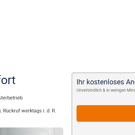
ort
Ihr kostenloses An
Unverbindlich & in wenigen Min
sterbetrieb
 Rückruf werktags i. d. R.