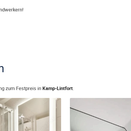
andwerkern!
n
ng zum Festpreis in
Kamp-Lintfort
.