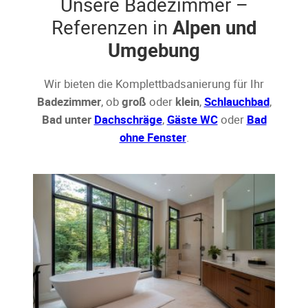
Unsere Badezimmer –
Referenzen in
Alpen und
Umgebung
Wir bieten die Komplettbadsanierung für Ihr
Badezimmer
, ob
groß
oder
klein
,
Schlauchbad
,
Bad unter
Dachschräge
,
Gäste WC
oder
Bad
ohne Fenster
.