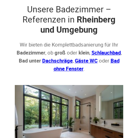
Unsere Badezimmer –
Referenzen in
Rheinberg
und Umgebung
Wir bieten die Komplettbadsanierung für Ihr
Badezimmer
, ob
groß
oder
klein
,
Schlauchbad
,
Bad unter
Dachschräge
,
Gäste WC
oder
Bad
ohne Fenster
.