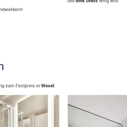
und
ohne Stress
fertig wird.
andwerkern!
n
ng zum Festpreis in
Wesel
.