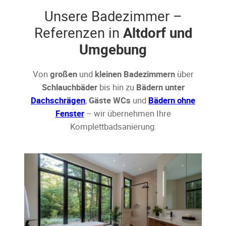
Unsere Badezimmer –
Referenzen in
Altdorf und
Umgebung
Von
großen
und
kleinen Badezimmern
über
Schlauchbäder
bis hin zu
Bädern unter
Dachschrägen
,
Gäste WCs
und
Bädern ohne
Fenster
– wir übernehmen Ihre
Komplettbadsanierung.