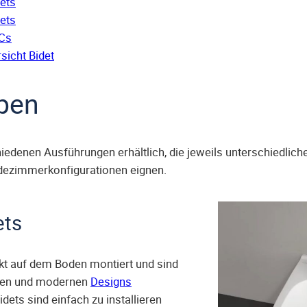
ets
ets
Cs
sicht Bidet
ypen
hiedenen Ausführungen erhältlich, die jeweils unterschiedlich
dezimmerkonfigurationen eignen.
ets
kt auf dem Boden montiert und sind
chen und modernen
Designs
idets sind einfach zu installieren