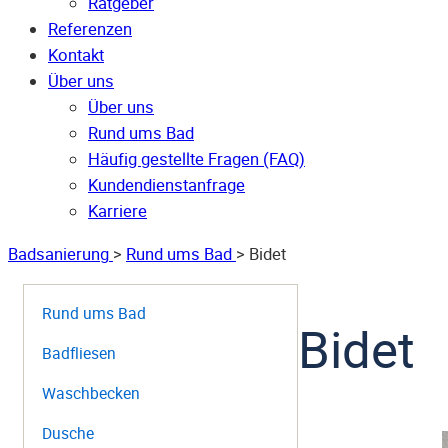
Ratgeber
Referenzen
Kontakt
Über uns
Über uns
Rund ums Bad
Häufig gestellte Fragen (FAQ)
Kunden­dienst­anfrage
Karriere
Badsanierung
>
Rund ums Bad
>
Bidet
Rund ums Bad
Bidet
Badfliesen
Waschbecken
Dusche