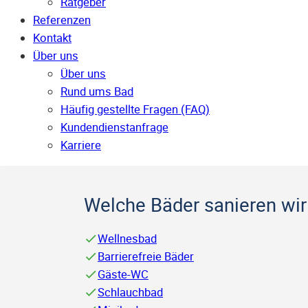
Ratgeber
Referenzen
Kontakt
Über uns
Über uns
Rund ums Bad
Häufig gestellte Fragen (FAQ)
Kunden­dienst­anfrage
Karriere
Welche Bäder sanieren wir 
Wellnesbad
Barrierefreie Bäder
Gäste-WC
Schlauchbad