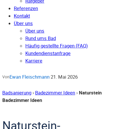
Ratgeber
Referenzen
Kontakt
Über uns
Über uns
Rund ums Bad
Häufig gestellte Fragen (FAQ)
Kunden­dienst­anfrage
Karriere
Ewan Fleischmann
21. Mai 2026
Von
·
Badsanierung
›
Badezimmer Ideen
›
Naturstein
Badezimmer Ideen
Naturstein-