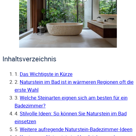
Inhaltsverzeichnis
1.
Das Wichtigste in Kürze
2.
Naturstein im Bad ist in wärmeren Regionen oft die
erste Wahl
3.
Welche Steinarten eignen sich am besten für ein
Badezimmer?
4.
Stilvolle Ideen: So können Sie Naturstein im Bad
einsetzen
5.
Weitere aufregende Naturstein-Badezimmer-Ideen