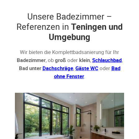
Unsere Badezimmer –
Referenzen in
Teningen und
Umgebung
Wir bieten die Komplettbadsanierung für Ihr
Badezimmer
, ob
groß
oder
klein
,
Schlauchbad
,
Bad unter
Dachschräge
,
Gäste WC
oder
Bad
ohne Fenster
.