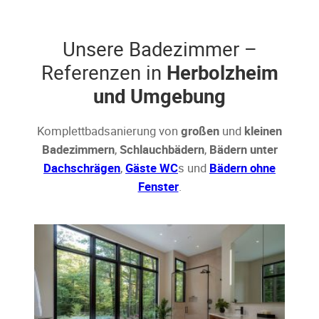
Unsere Badezimmer –
Referenzen in
Herbolzheim
und Umgebung
Komplettbadsanierung von
großen
und
kleinen
Badezimmern
,
Schlauchbädern
,
Bädern unter
Dachschrägen
,
Gäste WC
s und
Bädern ohne
Fenster
.