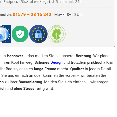
 · Festpreis · Rückruf werktags i. d. R. innerhalb 24h
01579 – 28 15 240
nrufen:
· Mo–Fr 8–20 Uhr
n in
Hannover
– das merken Sie bei unserer
Beratung
. Wir planen
 Ihren Kopf hinweg.
Schönes
Design
und trotzdem
praktisch
? Klar
 Ihr Bad so, dass es
lange Freude
macht.
Qualität
in jedem Detail –
n Sie uns einfach an oder kommen Sie vorbei – wir beraten Sie
ich
zu Ihrer
Badsanierung
. Melden Sie sich einfach – wir sorgen
lich
und
ohne Stress
fertig wird.