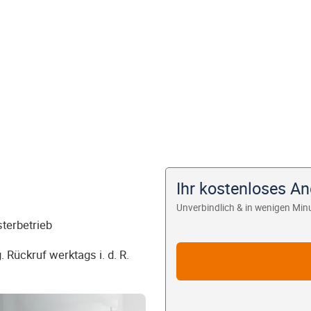
Ihr kostenloses A
Unverbindlich & in wenigen Min
sterbetrieb
 Rückruf werktags i. d. R.