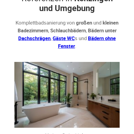
und Umgebung
Komplettbadsanierung von
großen
und
kleinen
Badezimmern
,
Schlauchbädern
,
Bädern unter
Dachschrägen
,
Gäste WC
s und
Bädern ohne
Fenster
.