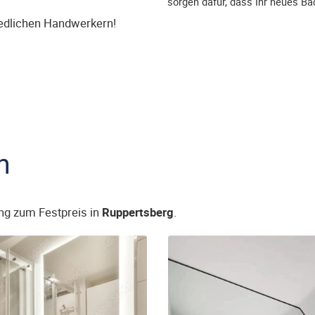
sorgen dafür, dass Ihr neues B
iedlichen Handwerkern!
n
ng zum Festpreis in
Ruppertsberg
.