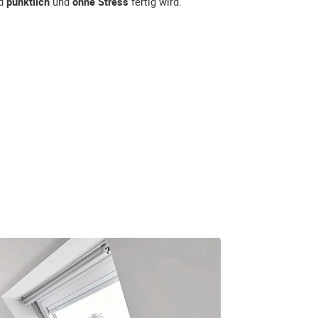
ad
pünktlich
und
ohne Stress
fertig wird.