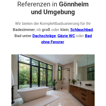
Referenzen in
Gönnheim
und Umgebung
Wir bieten die Komplettbadsanierung für Ihr
Badezimmer
, ob
groß
oder
klein
,
Schlauchbad
,
Bad unter
Dachschräge
,
Gäste WC
oder
Bad
ohne Fenster
.