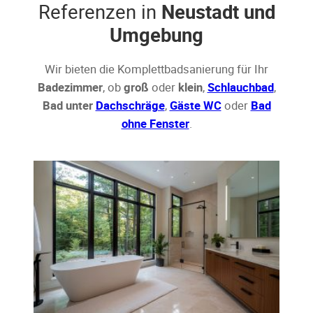
Referenzen in
Neustadt und
Umgebung
Wir bieten die Komplettbadsanierung für Ihr
Badezimmer
, ob
groß
oder
klein
,
Schlauchbad
,
Bad unter
Dachschräge
,
Gäste WC
oder
Bad
ohne Fenster
.