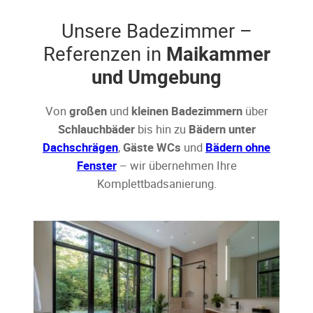
Unsere Badezimmer –
Referenzen in
Maikammer
und Umgebung
Von
großen
und
kleinen Badezimmern
über
Schlauchbäder
bis hin zu
Bädern unter
Dachschrägen
,
Gäste WCs
und
Bädern ohne
Fenster
– wir übernehmen Ihre
Komplettbadsanierung.