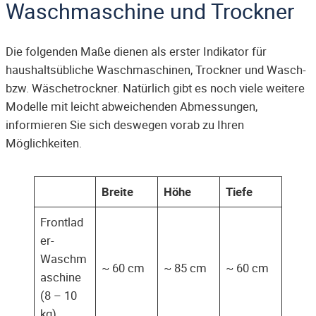
Waschmaschine und Trockner
Die folgenden Maße dienen als erster Indikator für
haushaltsübliche Waschmaschinen, Trockner und Wasch-
bzw. Wäschetrockner. Natürlich gibt es noch viele weitere
Modelle mit leicht abweichenden Abmessungen,
informieren Sie sich deswegen vorab zu Ihren
Möglichkeiten.
Breite
Höhe
Tiefe
Frontlad
er-
Waschm
~ 60 cm
~ 85 cm
~ 60 cm
aschine
(8 – 10
kg)