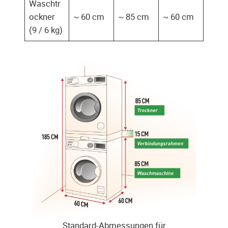
Waschtr
ockner
~ 60 cm
~ 85 cm
~ 60 cm
(9 / 6 kg)
Standard-Abmessungen für