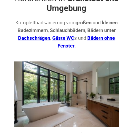
Umgebung
Komplettbadsanierung von
großen
und
kleinen
Badezimmern
,
Schlauchbädern
,
Bädern unter
Dachschrägen
,
Gäste WC
s und
Bädern ohne
Fenster
.