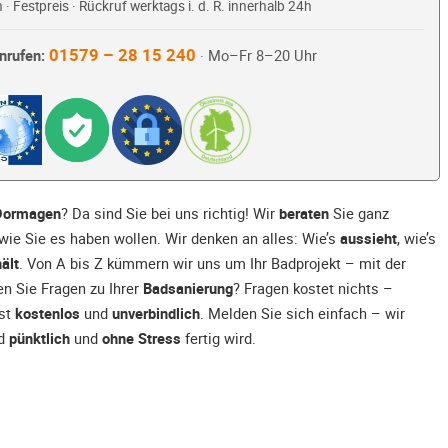
 · Festpreis · Rückruf werktags i. d. R. innerhalb 24h
01579 – 28 15 240
nrufen:
· Mo–Fr 8–20 Uhr
Dormagen
? Da sind Sie bei uns richtig! Wir
beraten
Sie ganz
 wie Sie es haben wollen. Wir denken an alles: Wie’s
aussieht
, wie’s
ält
. Von A bis Z kümmern wir uns um Ihr Badprojekt – mit der
en Sie Fragen zu Ihrer
Badsanierung
? Fragen kostet nichts –
ist
kostenlos
und
unverbindlich
. Melden Sie sich einfach – wir
ad
pünktlich
und
ohne Stress
fertig wird.