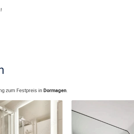
!
n
ng zum Festpreis in
Dormagen
.