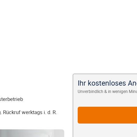
Ihr kostenloses A
Unverbindlich & in wenigen Min
sterbetrieb
 Rückruf werktags i. d. R.