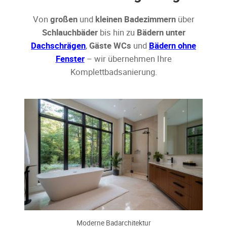
Von
großen
und
kleinen Badezimmern
über
Schlauchbäder
bis hin zu
Bädern unter
Dachschrägen
,
Gäste WCs
und
Bädern ohne
Fenster
– wir übernehmen Ihre
Komplettbadsanierung.
Moderne Badarchitektur