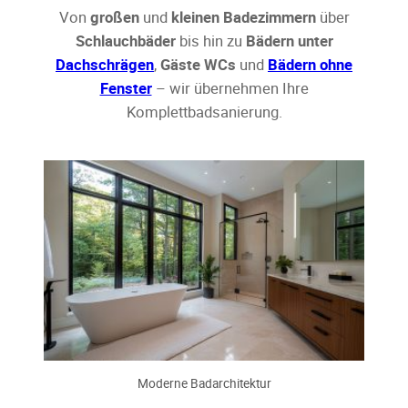
Von
großen
und
kleinen Badezimmern
über
Schlauchbäder
bis hin zu
Bädern unter
Dachschrägen
,
Gäste WCs
und
Bädern ohne
Fenster
– wir übernehmen Ihre
Komplettbadsanierung.
Moderne Badarchitektur