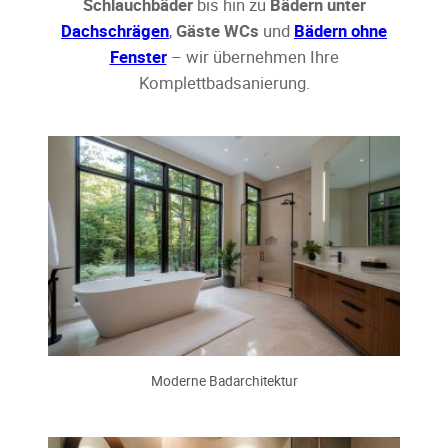
Schlauchbäder
bis hin zu
Bädern unter
Dachschrägen
,
Gäste WCs
und
Bädern ohne
Fenster
– wir übernehmen Ihre
Komplettbadsanierung.
Moderne Badarchitektur