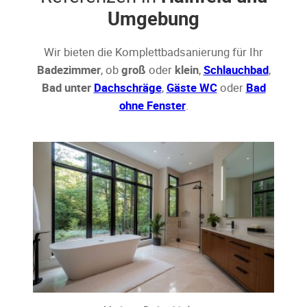
Umgebung
Wir bieten die Komplettbadsanierung für Ihr
Badezimmer
, ob
groß
oder
klein
,
Schlauchbad
,
Bad unter
Dachschräge
,
Gäste WC
oder
Bad
ohne Fenster
.