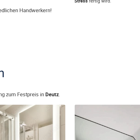
Stress
fertig wird.
iedlichen Handwerkern!
n
ng zum Festpreis in
Deutz
.