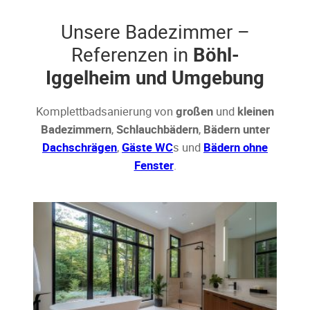
Unsere Badezimmer –
Referenzen in
Böhl-
Iggelheim und Umgebung
Komplettbadsanierung von
großen
und
kleinen
Badezimmern
,
Schlauchbädern
,
Bädern unter
Dachschrägen
,
Gäste WC
s und
Bädern ohne
Fenster
.