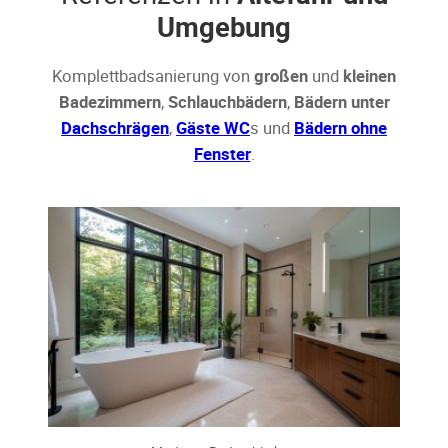
Umgebung
Komplettbadsanierung von
großen
und
kleinen
Badezimmern
,
Schlauchbädern
,
Bädern unter
Dachschrägen
,
Gäste WC
s und
Bädern ohne
Fenster
.