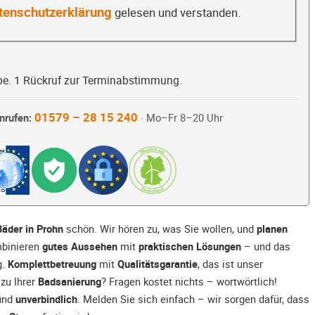
tenschutzerklärung
gelesen und verstanden.
be. 1 Rückruf zur Terminabstimmung.
01579 – 28 15 240
nrufen:
· Mo–Fr 8–20 Uhr
Bäder in Prohn
schön. Wir hören zu, was Sie wollen, und
planen
mbinieren
gutes Aussehen
mit
praktischen Lösungen
– und das
g.
Komplettbetreuung
mit
Qualitätsgarantie
, das ist unser
zu Ihrer
Badsanierung
? Fragen kostet nichts – wortwörtlich!
und
unverbindlich
. Melden Sie sich einfach – wir sorgen dafür, dass