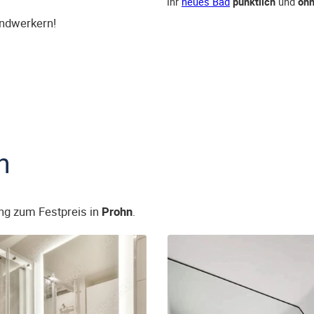
Ihr
neues Bad
pünktlich
und
ohn
andwerkern!
n
ng zum Festpreis in
Prohn
.