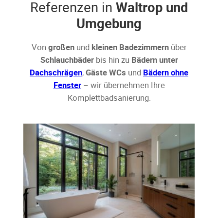
Referenzen in
Waltrop und
Umgebung
Von
großen
und
kleinen Badezimmern
über
Schlauchbäder
bis hin zu
Bädern unter
Dachschrägen
,
Gäste WCs
und
Bädern ohne
Fenster
– wir übernehmen Ihre
Komplettbadsanierung.