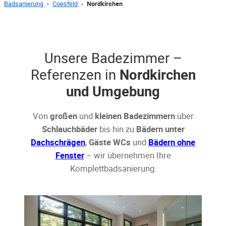
Badsanierung
›
Coesfeld
›
Nordkirchen
Unsere Badezimmer –
Referenzen in
Nordkirchen
und Umgebung
Von
großen
und
kleinen Badezimmern
über
Schlauchbäder
bis hin zu
Bädern unter
Dachschrägen
,
Gäste WCs
und
Bädern ohne
Fenster
– wir übernehmen Ihre
Komplettbadsanierung.