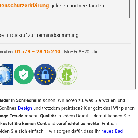
tenschutzerklärung
gelesen und verstanden.
be. 1 Rückruf zur Terminabstimmung.
01579 – 28 15 240
nrufen:
· Mo–Fr 8–20 Uhr
Bäder in Schriesheim
schön. Wir hören zu, was Sie wollen, und
Schönes
Design
und trotzdem
praktisch
? Klar geht das! Wir planen
ange Freude
macht.
Qualität
in jedem Detail – darauf können Sie
–
kostet Sie keinen Cent
und
verpflichtet zu nichts
. Einfach
den Sie sich einfach – wir sorgen dafür, dass Ihr
neues Bad