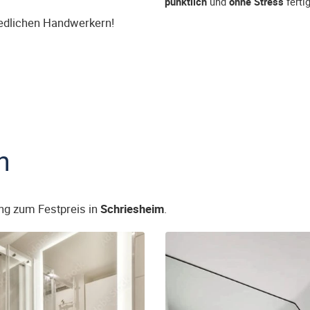
pünktlich
und
ohne Stress
fertig
iedlichen Handwerkern!
n
ng zum Festpreis in
Schriesheim
.