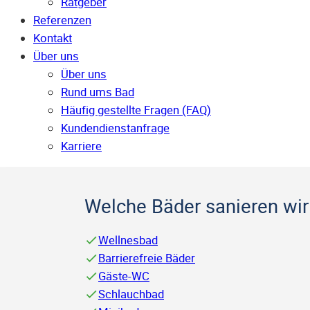
Ratgeber
Referenzen
Kontakt
Über uns
Über uns
Rund ums Bad
Häufig gestellte Fragen (FAQ)
Kunden­dienst­anfrage
Karriere
Welche Bäder sanieren wir 
Wellnesbad
Barrierefreie Bäder
Gäste-WC
Schlauchbad