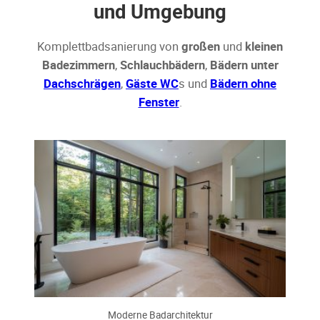
und Umgebung
Komplettbadsanierung von
großen
und
kleinen
Badezimmern
,
Schlauchbädern
,
Bädern unter
Dachschrägen
,
Gäste WC
s und
Bädern ohne
Fenster
.
Moderne Badarchitektur